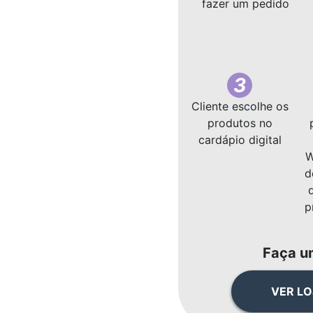
fazer um pedido
3
Cliente escolhe os
produtos no
cardápio digital
W
d
p
Faça u
VER LO