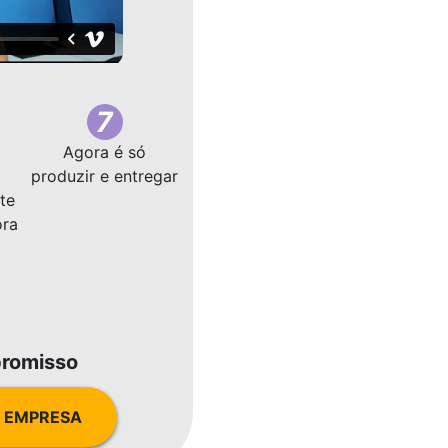
7
Agora é só
produzir e entregar
te
ora
romisso
 EMPRESA