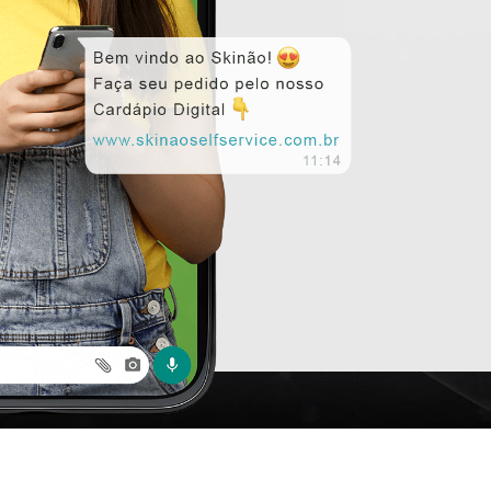
dos
mpo!