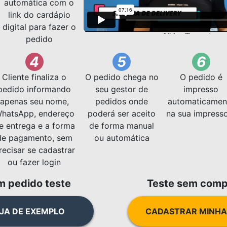
automática com o
link do cardápio
digital para fazer o
pedido
4
5
6
Cliente finaliza o
O pedido chega no
O pedido é
pedido informando
seu gestor de
impresso
apenas seu nome,
pedidos onde
automaticamen
hatsApp, endereço
poderá ser aceito
na sua impress
e entrega e a forma
de forma manual
de pagamento, sem
ou automática
recisar se cadastrar
ou fazer login
m pedido teste
Teste sem comp
JA DE EXEMPLO
CADASTRAR MINHA