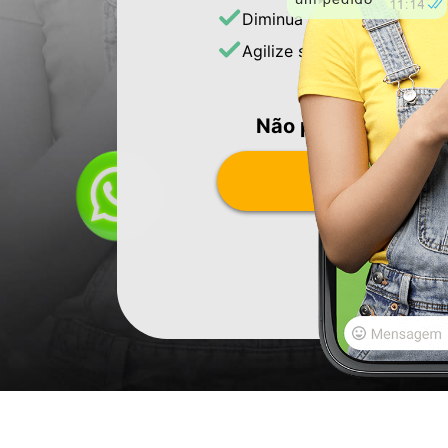
Diminua os erros nos pedi
Agilize seu atendimento
Não perca mais te
TESTE GRÁTIS