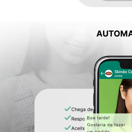
AUTOMA
Chega de anotar pedidos 
Resposta automática via 
Aceite e impressão automá