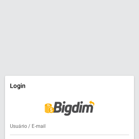
Login
Usuário / E-mail