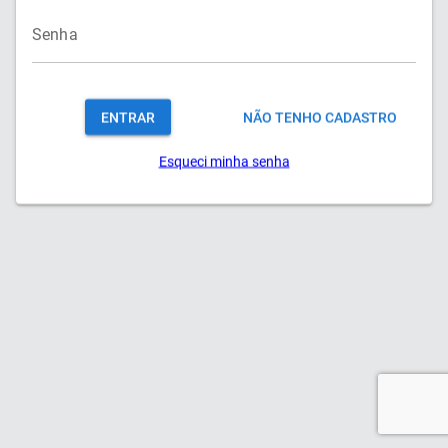
Senha
ENTRAR
NÃO TENHO CADASTRO
Esqueci minha senha